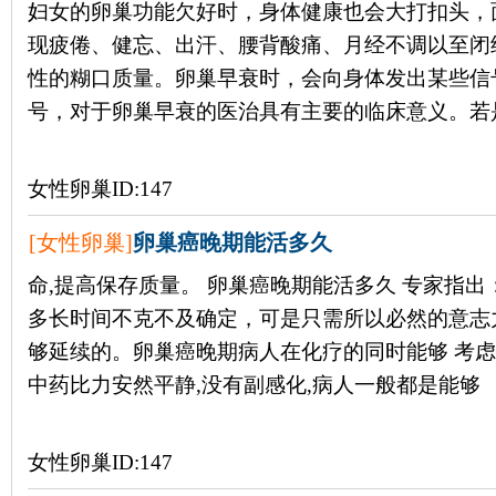
妇女的卵巢功能欠好时，身体健康也会大打扣头，
现疲倦、健忘、出汗、腰背酸痛、月经不调以至闭
性的糊口质量。卵巢早衰时，会向身体发出某些信
号，对于卵巢早衰的医治具有主要的临床意义。若
女性卵巢ID:147
[
女性卵巢
]
卵巢癌晚期能活多久
命,提高保存质量。 卵巢癌晚期能活多久 专家指
多长时间不克不及确定，可是只需所以必然的意志
够延续的。卵巢癌晚期病人在化疗的同时能够 考虑
中药比力安然平静,没有副感化,病人一般都是能够
女性卵巢ID:147