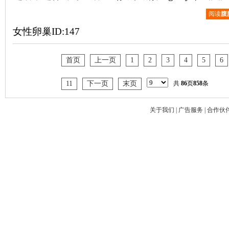
阅读
腹
女性卵巢ID:147
首页
上一页
1
2
3
4
5
6
11
下一页
末页
共
86
页
858
条
关于我们
|
广告服务
|
合作伙