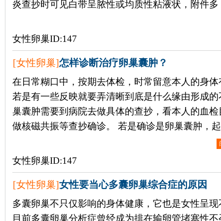
炎查抄时可见白带呈脓性或均质性粘液状，附件多
女性卵巢ID:147
[
女性卵巢
]
怎样诊断治疗卵巢囊肿？
在日常糊口中，按期去体检，时常留意本人的身体
若是有一些反映就要弄清晰到底是什么缘由形成的
巢囊肿需要到病院去做具体的查抄，看本人的血检目标
做核磁共振等查抄确诊。 若是确诊是卵巢囊肿，
女性卵巢ID:147
[
女性卵巢
]
女性要当心多囊卵巢综合症的原因
多囊卵巢不只仅影响的身体健康，它也是女性呈现
目前多囊卵巢分析症曾经成为排在输卵管堵塞性不