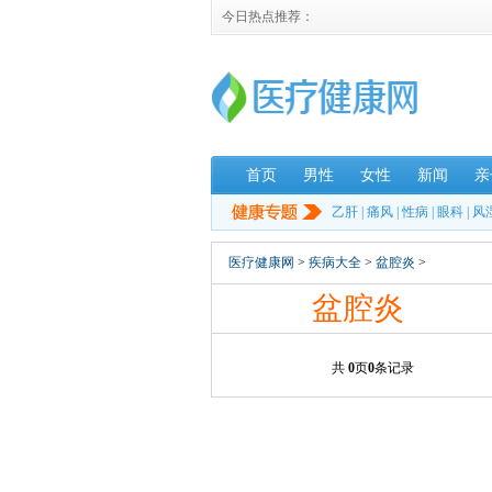
今日热点推荐：
首页
男性
女性
新闻
亲
乙肝
|
痛风
|
性病
|
眼科
|
风
医疗健康网
>
疾病大全
>
盆腔炎
>
盆腔炎
共
0
页
0
条记录