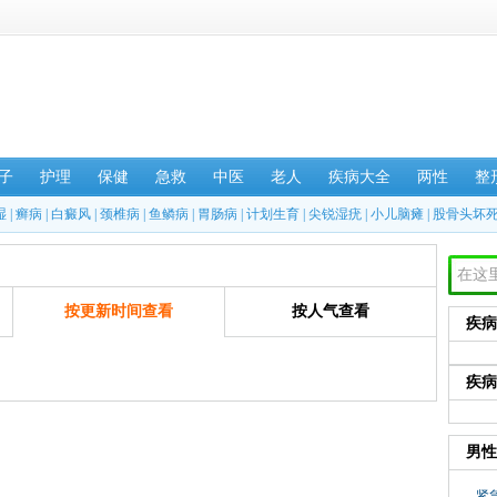
子
护理
保健
急救
中医
老人
疾病大全
两性
整
湿
|
癣病
|
白癜风
|
颈椎病
|
鱼鳞病
|
胃肠病
|
计划生育
|
尖锐湿疣
|
小儿脑瘫
|
股骨头坏
按更新时间查看
按人气查看
疾病
疾病
男性
紧