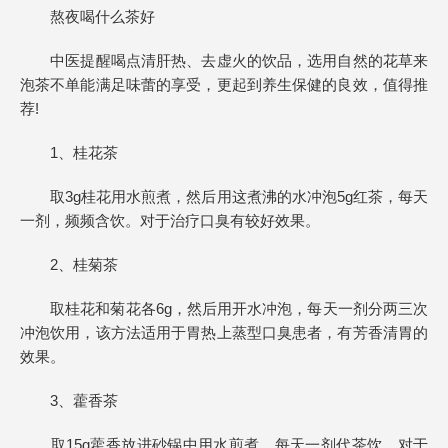
熬夜喝什么茶好
中医提醒喝点清肝热、去虚火的饮品，选用自然的花草来
泡茶不单能满足味蕾的享受，更起到养生保健的良效，值得推
荐!
1、桂花茶
取3g桂花用水煎煮，然后用这煮沸的水冲泡5g红茶，每天
一剂，频频含饮。对于治疗口臭有较好效果。
2、桂菊茶
取桂花和菊花各6g，然后用开水冲泡，每天一剂分两三次
冲泡饮用，该方法适用于胃热上蒸型口臭患者，有芳香清胃的
效果。
3、藿香茶
取15g藿香放进砂锅中用水煎煮，每天一剂代茶饮，对于